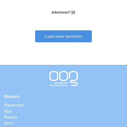
Adverteren? [6]
Laad meer berichten
Nieuws
Nieuwstips
App
Nieuws
Sport