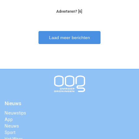
Adverteren? [6]
Laad meer berichten
Nieuws
Nieuwstips
App
Nieuws
Sport