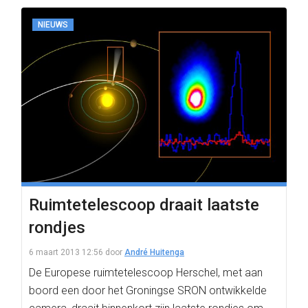
NIEUWS
Ruimtetelescoop draait laatste
rondjes
6 maart 2013 12:56
door
André Huitenga
De Europese ruimtetelescoop Herschel, met aan
boord een door het Groningse SRON ontwikkelde