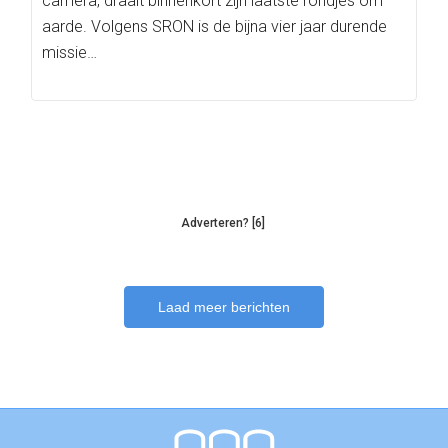
camera, draait binnenkort zijn laatste rondjes om
aarde. Volgens SRON is de bijna vier jaar durende
missie…
Adverteren? [6]
Laad meer berichten