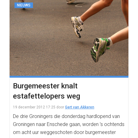
NIEUWS
Burgemeester knalt
estafettelopers weg
19 december 2012 17:25
door
Gert van Akkeren
De drie Groningers die donderdag hardlopend van
Groningen naar Enschede gaan, worden ’s ochtends
om acht uur weggeschoten door burgemeester