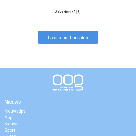
Adverteren? [6]
Laad meer berichten
Nieuws
Nieuwstips
App
Nieuws
Sport