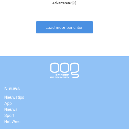
Adverteren? [6]
Laad meer berichten
Nieuws
Nieuwstips
App
Nieuws
Sport
Het Weer