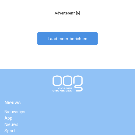
Adverteren? [6]
Laad meer berichten
Nieuws
Nieuwstips
App
Nieuws
Sport