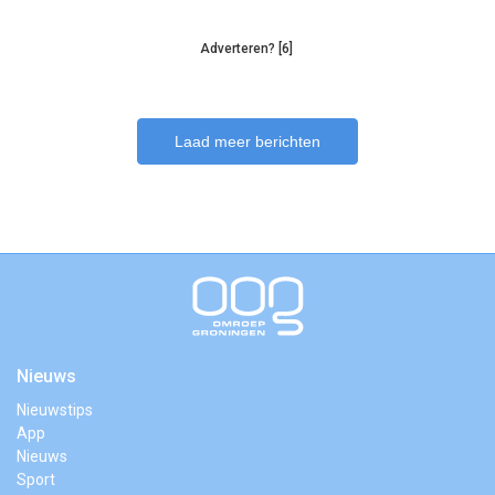
Adverteren? [6]
Laad meer berichten
Nieuws
Nieuwstips
App
Nieuws
Sport