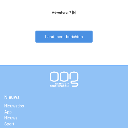
Adverteren? [6]
Laad meer berichten
Nieuws
Nieuwstips
App
Nieuws
Sport