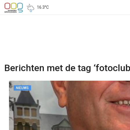
16.3°C
Berichten met de tag ‘fotoclub
NIEUWS