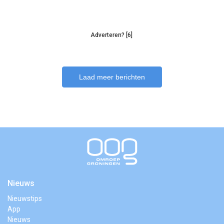
Adverteren? [6]
Laad meer berichten
Nieuws
Nieuwstips
App
Nieuws