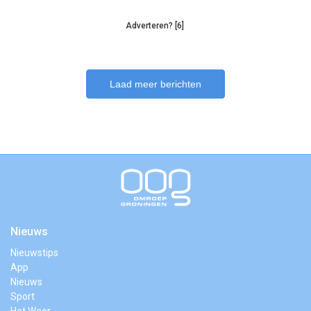
Adverteren? [6]
Laad meer berichten
Nieuws
Nieuwstips
App
Nieuws
Sport