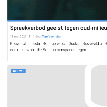
Spreekverbod geëist tegen oud-milieuof
13 mei 2021 18:11
door
Tom Veenstra
Bouwstoffenbedrijf Bontrup wil dat Gustaaf Biezeveld uit H
een rechtszaak die Bontrup aanspande tegen…
NIEUWS