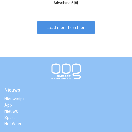
Adverteren? [6]
Laad meer berichten
Nieuws
Nieuwstips
App
Nieuws
Sport
Het Weer