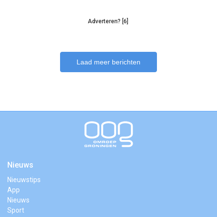
Adverteren? [6]
Laad meer berichten
Nieuws
Nieuwstips
App
Nieuws
Sport