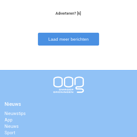
Adverteren? [6]
Laad meer berichten
Nieuws
Nieuwstips
App
Nieuws
Sport