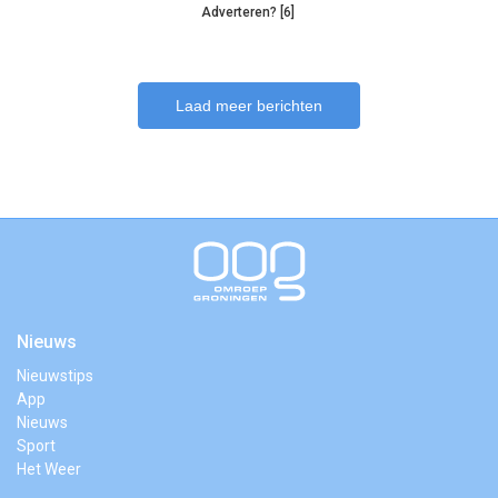
Adverteren? [6]
Laad meer berichten
Nieuws
Nieuwstips
App
Nieuws
Sport
Het Weer