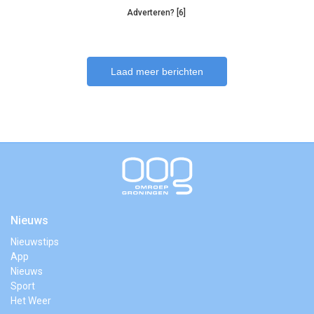
Adverteren? [6]
Laad meer berichten
Nieuws
Nieuwstips
App
Nieuws
Sport
Het Weer