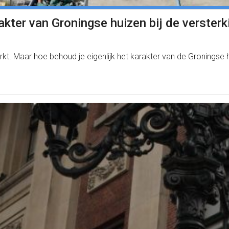
kter van Groningse huizen bij de verster
kt. Maar hoe behoud je eigenlijk het karakter van de Groningse 