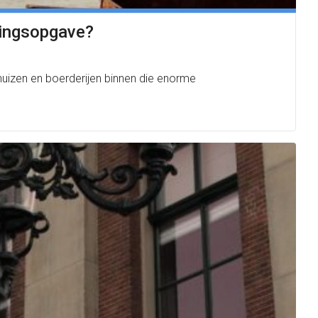
kingsopgave?
huizen en boerderijen binnen die enorme