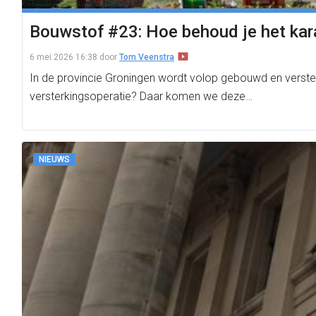
Bouwstof #23: Hoe behoud je het kara
6 mei 2026 16:38
door
Tom Veenstra
In de provincie Groningen wordt volop gebouwd en verster
versterkingsoperatie? Daar komen we deze…
NIEUWS