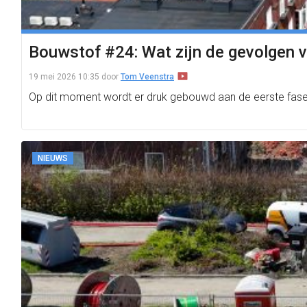
Bouwstof #24: Wat zijn de gevolgen v
19 mei 2026 10:35
door
Tom Veenstra
Op dit moment wordt er druk gebouwd aan de eerste fase 
NIEUWS