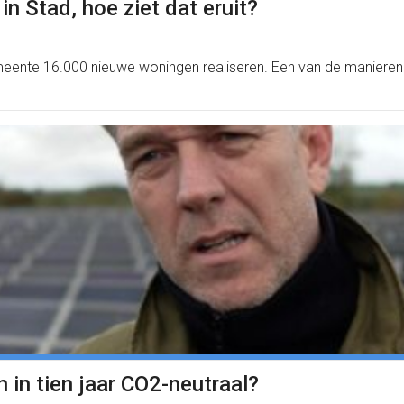
n Stad, hoe ziet dat eruit?
nte 16.000 nieuwe woningen realiseren. Een van de manieren om 
in tien jaar CO2-neutraal?