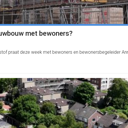
ieuwbouw met bewoners?
ouwstof praat deze week met bewoners en bewonersbegeleider An