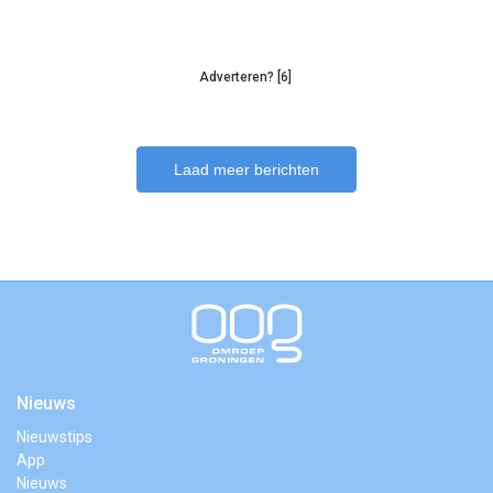
Adverteren? [6]
Laad meer berichten
Nieuws
Nieuwstips
App
Nieuws