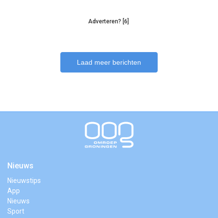
Adverteren? [6]
Laad meer berichten
Nieuws
Nieuwstips
App
Nieuws
Sport