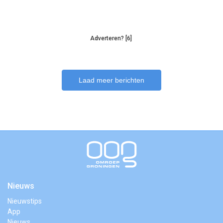
Adverteren? [6]
Laad meer berichten
Nieuws
Nieuwstips
App
Nieuws