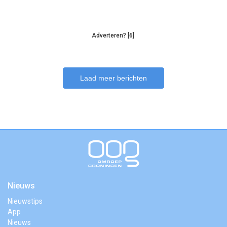
Adverteren? [6]
Laad meer berichten
Nieuws
Nieuwstips
App
Nieuws