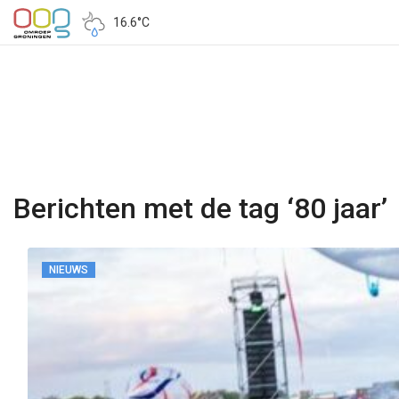
16.6°C
Berichten met de tag ‘80 jaar’
NIEUWS