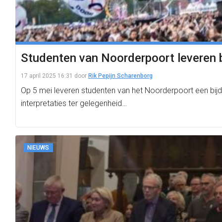
Studenten van Noorderpoort leveren b
17 april 2025 16:31
door
Rik Pepijn Scharenborg
Op 5 mei leveren studenten van het Noorderpoort een bijdr
interpretaties ter gelegenheid…
NIEUWS