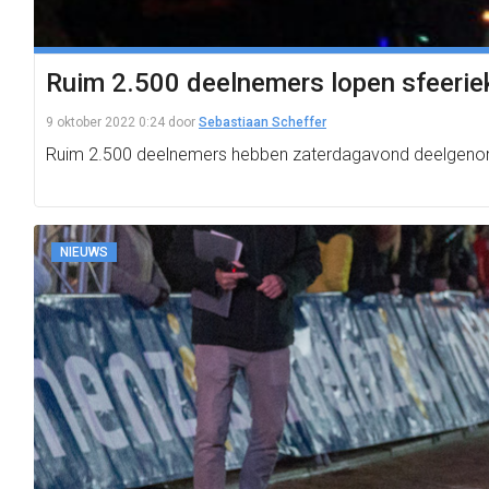
Ruim 2.500 deelnemers lopen sfeerie
9 oktober 2022 0:24
door
Sebastiaan Scheffer
Ruim 2.500 deelnemers hebben zaterdagavond deelgenome
NIEUWS