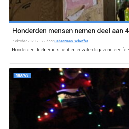
Honderden mensen nemen deel aan 4Mi
7 oktober 2023 23:29
door
Sebastiaan Scheffer
Honderden deelnemers hebben er zaterdagavond een fees
NIEUWS