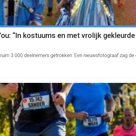
u: “In kostuums en met vrolijk gekleurde 
d ruim 3.000 deelnemers getrokken. Een nieuwsfotograaf zag de 