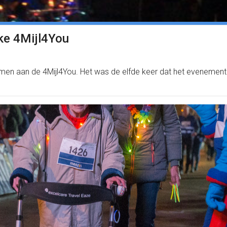
ke 4Mijl4You
n aan de 4Mijl4You. Het was de elfde keer dat het evenemen