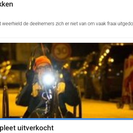
ukken
 weerhield de deelnemers zich er niet van om vaak fraai uitgedo
leet uitverkocht