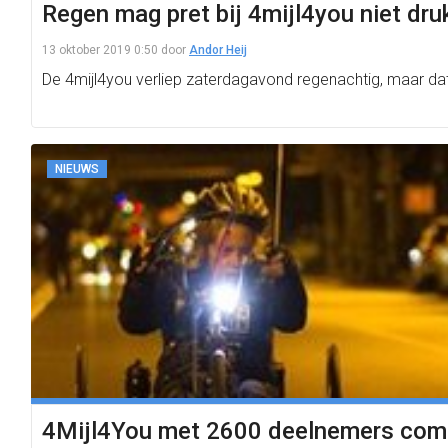
Regen mag pret bij 4mijl4you niet dr
13 oktober 2019 0:50
door
Andor Heij
De 4mijl4you verliep zaterdagavond regenachtig, maar dat
NIEUWS
4Mijl4You met 2600 deelnemers comp