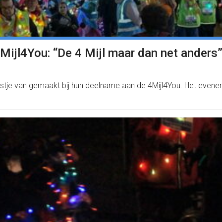
jl4You: “De 4 Mijl maar dan net anders” 
tje van gemaakt bij hun deelname aan de 4Mijl4You. Het evene