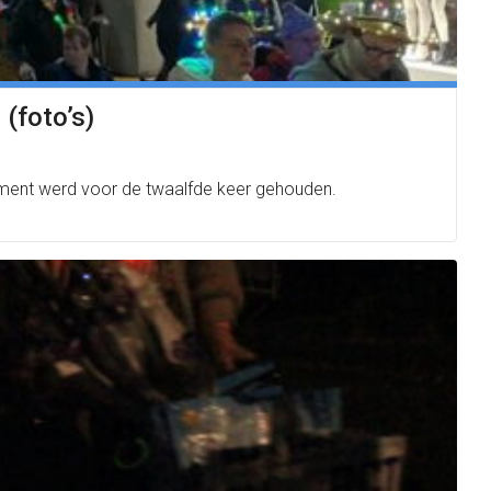
(foto’s)
ment werd voor de twaalfde keer gehouden.