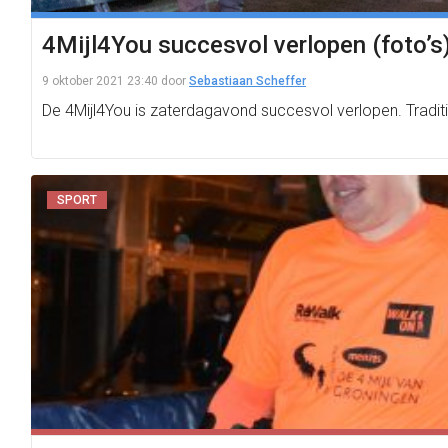
4Mijl4You succesvol verlopen (foto’s
9 oktober 2021 23:40
door
Sebastiaan Scheffer
De 4Mijl4You is zaterdagavond succesvol verlopen. Tradit
SPORT