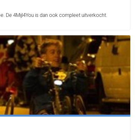
. De 4Mijl4You is dan ook compleet uitverkocht.