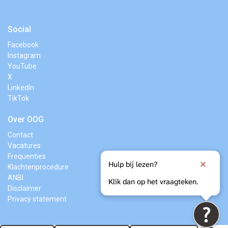
Social
Facebook
Instagram
YouTube
X
LinkedIn
TikTok
Over OOG
Contact
Vacatures
Frequenties
Hulp bij lezen?
Klachtenprocedure
ANBI
Klik dan op het vraagteken.
Disclaimer
Privacy statement