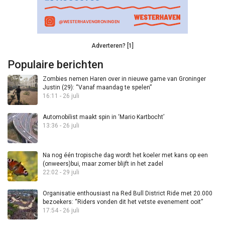
Adverteren? [1]
Populaire berichten
Zombies nemen Haren over in nieuwe game van Groninger
Justin (29): “Vanaf maandag te spelen”
16:11 - 26 juli
Automobilist maakt spin in ‘Mario Kartbocht’
13:36 - 26 juli
Na nog één tropische dag wordt het koeler met kans op een
(onweers)bui, maar zomer blijft in het zadel
22:02 - 29 juli
Organisatie enthousiast na Red Bull District Ride met 20.000
bezoekers: “Riders vonden dit het vetste evenement ooit”
17:54 - 26 juli