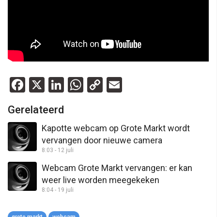
Facebook
X
LinkedIn
WhatsApp
Copy
Email
Link
Gerelateerd
Kapotte webcam op Grote Markt wordt
vervangen door nieuwe camera
8:03 - 12 juli
Webcam Grote Markt vervangen: er kan
weer live worden meegekeken
8:04 - 19 juli
grote markt
webcam