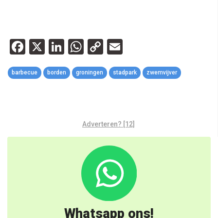
Facebook
X
LinkedIn
WhatsApp
Copy
Email
Link
barbecue
borden
groningen
stadpark
zwemvijver
Adverteren? [12]
Whatsapp ons!