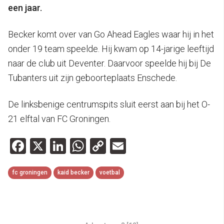
een jaar.
Becker komt over van Go Ahead Eagles waar hij in het
onder 19 team speelde. Hij kwam op 14-jarige leeftijd
naar de club uit Deventer. Daarvoor speelde hij bij De
Tubanters uit zijn geboorteplaats Enschede.
De linksbenige centrumspits sluit eerst aan bij het O-
21 elftal van FC Groningen.
Facebook
X
LinkedIn
WhatsApp
Copy
Email
Link
fc groningen
kaid becker
voetbal