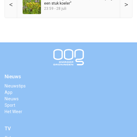
<
>
een stuk koeler”
23:59 - 28 juli
Nieuws
Nieuwstips
App
Nieuws
Sport
Het Weer
TV