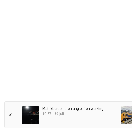
Matrixborden urenlang buiten werking
<
10:37 - 30 juli