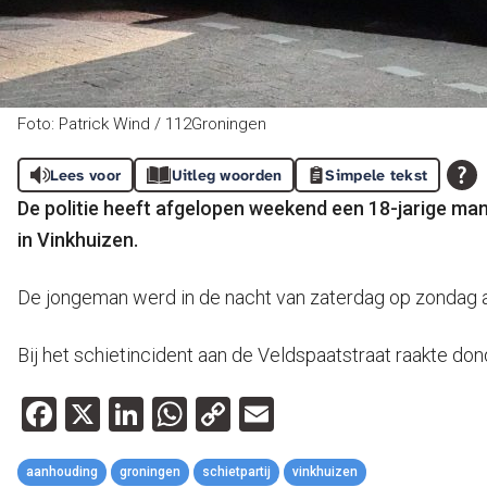
Foto: Patrick Wind / 112Groningen
Lees voor
Uitleg woorden
Simpele tekst
De politie heeft afgelopen weekend een 18-jarige ma
in Vinkhuizen.
De jongeman werd in de nacht van zaterdag op zondag a
Bij het schietincident aan de Veldspaatstraat raakte 
Facebook
X
LinkedIn
WhatsApp
Copy
Email
Link
aanhouding
groningen
schietpartij
vinkhuizen