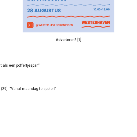
Adverteren? [1]
it als een poffertjespan”
(29): “Vanaf maandag te spelen”