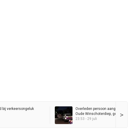
d bij verkeersongeluk
Overleden persoon aangetroffen i
>
Oude Winschoterdiep, geen misdri
(update)
23:53 - 29 juli