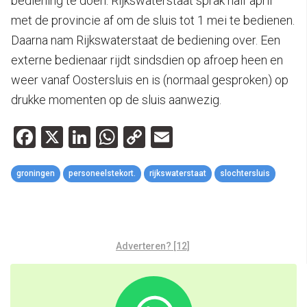
bediening te doen. Rijkswaterstaat sprak half april
met de provincie af om de sluis tot 1 mei te bedienen.
Daarna nam Rijkswaterstaat de bediening over. Een
externe bedienaar rijdt sindsdien op afroep heen en
weer vanaf Oostersluis en is (normaal gesproken) op
drukke momenten op de sluis aanwezig.
Facebook
X
LinkedIn
WhatsApp
Copy
Email
Link
groningen
personeelstekort.
rijkswaterstaat
slochtersluis
Adverteren? [12]