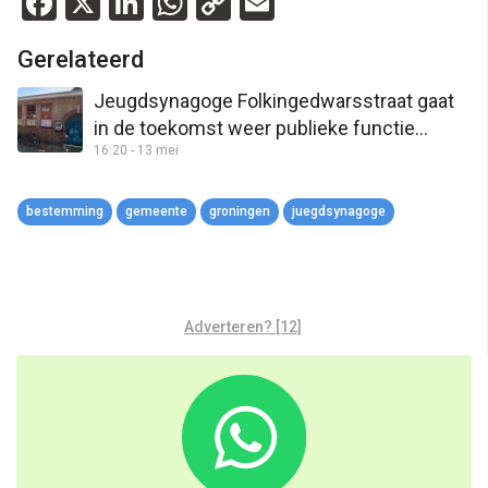
Facebook
X
LinkedIn
WhatsApp
Copy
Email
Link
Gerelateerd
Jeugdsynagoge Folkingedwarsstraat gaat
in de toekomst weer publieke functie
16:20 - 13 mei
krijgen
bestemming
gemeente
groningen
juegdsynagoge
Adverteren? [12]