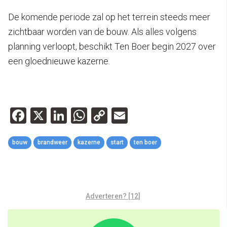
De komende periode zal op het terrein steeds meer
zichtbaar worden van de bouw. Als alles volgens
planning verloopt, beschikt Ten Boer begin 2027 over
een gloednieuwe kazerne.
Facebook
X
LinkedIn
WhatsApp
Copy
Email
Link
bouw
brandweer
kazerne
start
ten boer
Adverteren? [12]