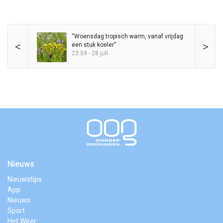
“Woensdag tropisch warm, vanaf vrijdag
<
>
een stuk koeler”
23:59 - 28 juli
Nieuws
Nieuwstips
App
Nieuws
Sport
Het Weer