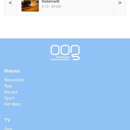
<
>
Rademarkt
6:15 - 30 juli
Nieuws
Nieuwstips
App
Nieuws
Sport
Het Weer
TV
Gids