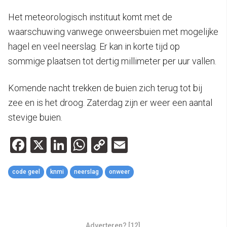
Het meteorologisch instituut komt met de
waarschuwing vanwege onweersbuien met mogelijke
hagel en veel neerslag. Er kan in korte tijd op
sommige plaatsen tot dertig millimeter per uur vallen.
Komende nacht trekken de buien zich terug tot bij
zee en is het droog. Zaterdag zijn er weer een aantal
stevige buien.
Facebook
X
LinkedIn
WhatsApp
Copy
Email
Link
code geel
knmi
neerslag
onweer
Adverteren? [12]