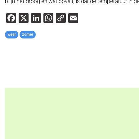
blijft het droog en wat opvalt, is dat de temperatuur in
Facebook
X
LinkedIn
WhatsApp
Copy
Email
Link
weer
zomer