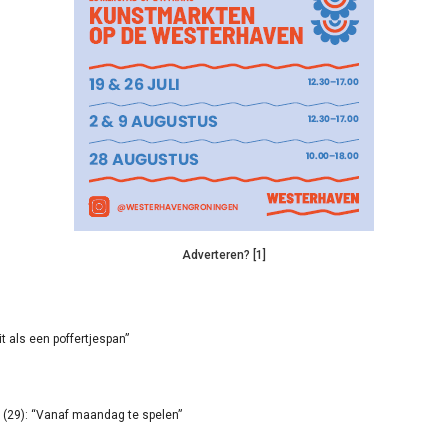
Adverteren? [1]
it als een poffertjespan”
(29): “Vanaf maandag te spelen”