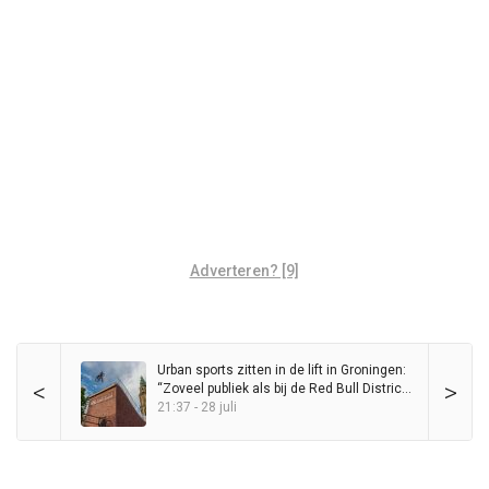
Adverteren? [9]
Urban sports zitten in de lift in Groningen:
<
>
“Zoveel publiek als bij de Red Bull District
Ride heb ik nog nooit op de Grote Markt
21:37 - 28 juli
gezien”