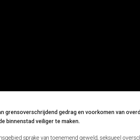
van grensoverschrijdend gedrag en voorkomen van overda
e binnenstad veiliger te maken.
gaansgebied sprake van toenemend geweld, seksueel oversch