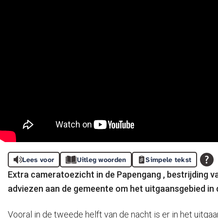
Lees voor
Uitleg woorden
Simpele tekst
Extra cameratoezicht in de Papengang , bestrijding 
adviezen aan de gemeente om het uitgaansgebied in d
Vooral in de tweede helft van de nacht is er in het uit