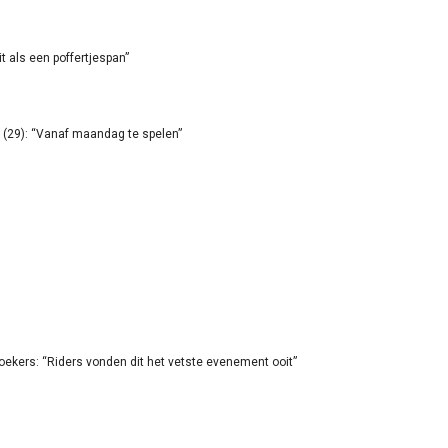
it als een poffertjespan”
(29): “Vanaf maandag te spelen”
oekers: “Riders vonden dit het vetste evenement ooit”