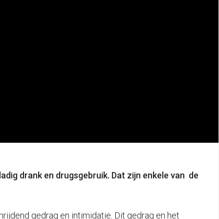
dig drank en drugsgebruik. Dat zijn enkele van de
rijdend gedrag en intimidatie. Dit gedrag en het