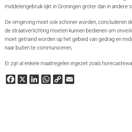
middelengebruik lijkt in Groningen groter dan in andere s
De omgeving moet ook schoner worden, concluderen de o
de straatverlichting moeten kunnen bedienen om onveil
moet getraind worden op het gebied van gedrag en midde
naar buiten te communiceren,
Er zijn al enkele maatregelen ingezet zoals horecastewa
Facebook
X
LinkedIn
WhatsApp
Copy
Email
Link