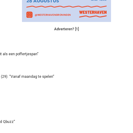
Adverteren? [1]
it als een poffertjespan”
(29): “Vanaf maandag te spelen”
id Qbuzz”