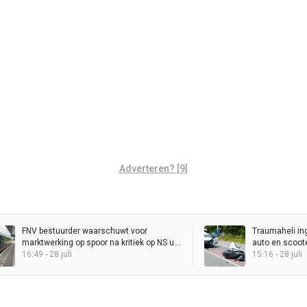
Adverteren? [9]
FNV bestuurder waarschuwt voor
Traumaheli in
marktwerking op spoor na kritiek op NS uit
auto en scoot
Brussel
16:49 - 28 juli
15:16 - 28 juli