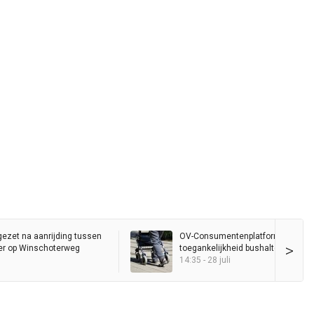
gezet na aanrijding tussen
OV-Consumentenplatform wil bete
>
er op Winschoterweg
toegankelijkheid bushalte Hereplei
14:35 - 28 juli