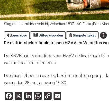
Slag om het middenveld bij Velocitas 1897-LAC Frisia (Foto Mar
Lees voor
Uitleg woorden
Simpele tekst
De districtsbeker finale tussen HZVV en Velocitas w
De KNVB had eerder (nog voor HZVV de finale haalde) be
was het daar niet mee eens.
De clubs hebben na overleg besloten toch op sportpark
woensdag 28 mei, aanvang 19:30.
Facebook
X
LinkedIn
WhatsApp
Copy
Email
Link