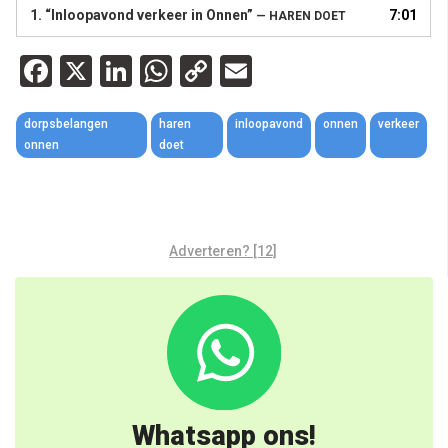
1.
“Inloopavond verkeer in Onnen”
7:01
— HAREN DOET
Facebook
X
LinkedIn
WhatsApp
Copy
Email
Link
dorpsbelangen
haren
inloopavond
onnen
verkeer
onnen
doet
Adverteren? [12]
Whatsapp ons!