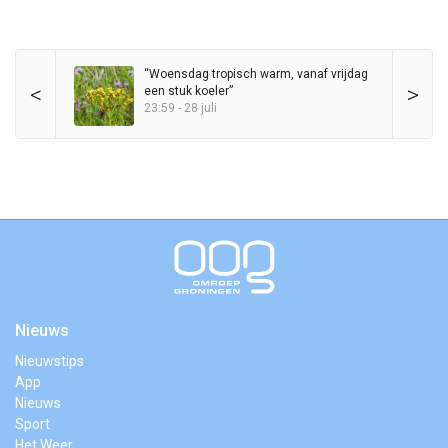
“Woensdag tropisch warm, vanaf vrijdag
<
>
een stuk koeler”
23:59 - 28 juli
Nieuws
Nieuwstips
App
Nieuws
Sport
Het Weer