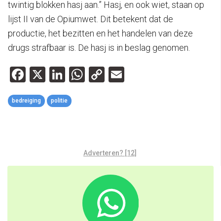
twintig blokken hasj aan.” Hasj, en ook wiet, staan op
lijst II van de Opiumwet. Dit betekent dat de
productie, het bezitten en het handelen van deze
drugs strafbaar is. De hasj is in beslag genomen.
Facebook
X
LinkedIn
WhatsApp
Copy
Email
Link
bedreiging
politie
Adverteren? [12]