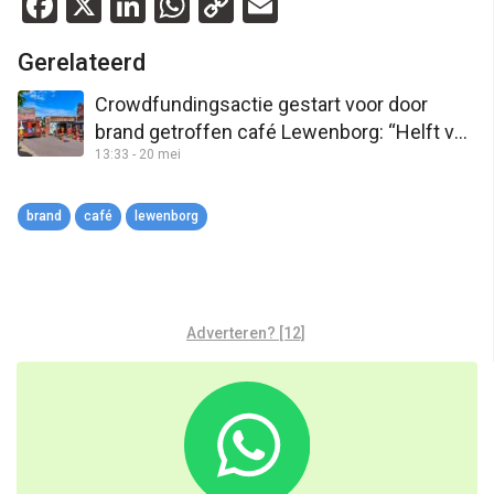
Facebook
X
LinkedIn
WhatsApp
Copy
Email
Link
Gerelateerd
Crowdfundingsactie gestart voor door
brand getroffen café Lewenborg: “Helft van
13:33 - 20 mei
de inboedel kan weg”
brand
café
lewenborg
Adverteren? [12]