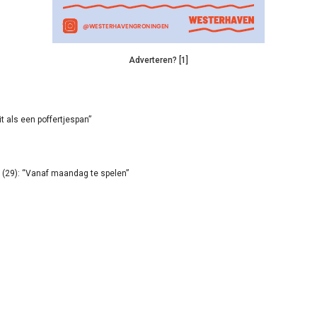
Adverteren? [1]
it als een poffertjespan”
(29): “Vanaf maandag te spelen”