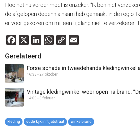
Hoe het nu verder moet is onzeker. “Ik ben niet verzekerd.
de afgelopen decennia naam heb gemaakt in de regio. Ik 
er voor gekozen om mij een tijdlang niet te verzekeren. D
Facebook
X
LinkedIn
WhatsApp
Copy
Email
Link
Gerelateerd
Forse schade in tweedehands kledingwinkel aan 
16:33 - 27 oktober
Vintage kledingwinkel weer open na brand: “D
14:00 - 3 februari
kleding
oude kijk in 't jatstraat
winkelbrand