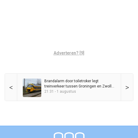
Adverteren? [9]
Brandalarm door toiletroker legt
<
>
treinverkeer tussen Groningen en Zwolle
kort stil
21:31 - 1 augustus