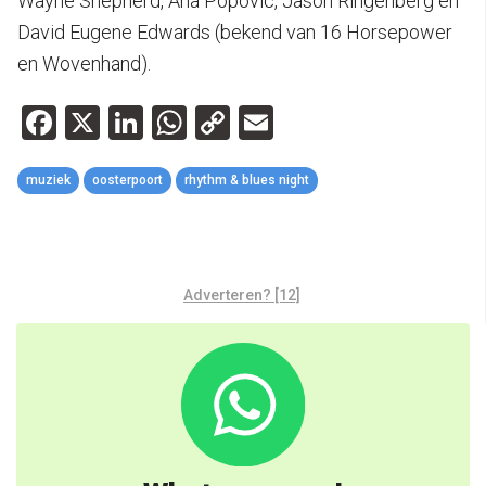
Wayne Shepherd, Ana Popovic, Jason Ringenberg en
David Eugene Edwards (bekend van 16 Horsepower
en Wovenhand).
Facebook
X
LinkedIn
WhatsApp
Copy
Email
Link
muziek
oosterpoort
rhythm & blues night
Adverteren? [12]