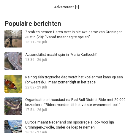
Adverteren? [1]
Populaire berichten
Zombies nemen Haren over in nieuwe game van Groninger
Justin (29): “Vanaf maandag te spelen”
16:11 - 26 juli
Automobilist maakt spin in ‘Mario Kartbocht’
13:36 - 26 juli
Na nog één tropische dag wordt het koeler met kans op een
(onweers)bui, maar zomer blijft in het zadel
22:02 - 29 juli
Organisatie enthousiast na Red Bull District Ride met 20.000
bezoekers: “Riders vonden dit het vetste evenement ooit”
17:54 - 26 juli
Europa maant Nederland om spoorregels, ook voor lijn
Groningen-Zwolle, onder de loep te nemen
16:10 - 27 juli