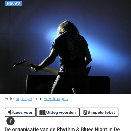
NIEUWS
Foto:
arjmage
from
FreeImages
Lees voor
Uitleg woorden
Simpele tekst
De organisatie van de Rhythm & Blues Night in De