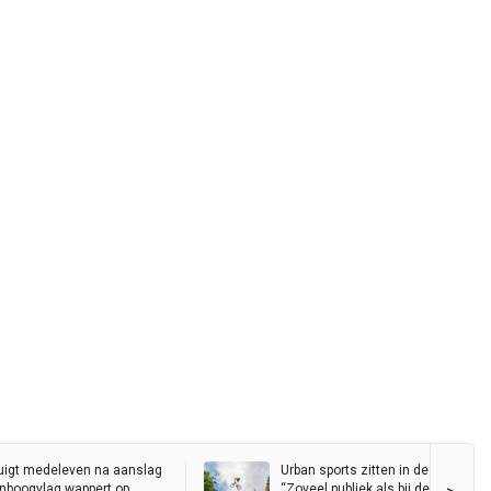
uigt medeleven na aanslag
Urban sports zitten in de lift in Gro
genboogvlag wappert op
“Zoveel publiek als bij de Red Bull D