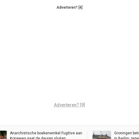
Adverteren? [4]
Adverteren? [9]
Anarchistische boekenwinkel Fugitive aan
Groningen bet
Korreweg gaat de deuren sluiten
in Berlijn: re