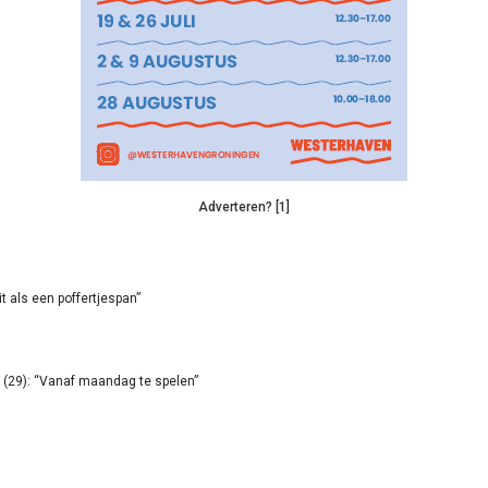
Adverteren? [1]
it als een poffertjespan”
(29): “Vanaf maandag te spelen”