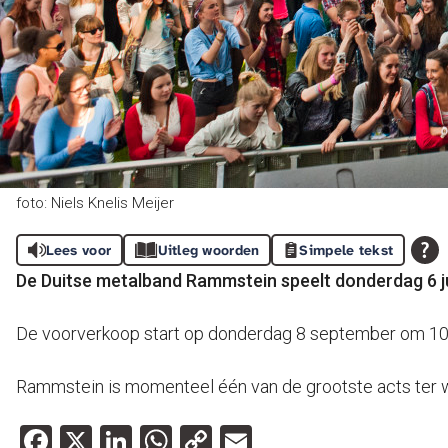
foto: Niels Knelis Meijer
Lees voor
Uitleg woorden
Simpele tekst
De Duitse metalband Rammstein speelt donderdag 6 jul
De voorverkoop start op donderdag 8 september om 10.0
Rammstein is momenteel één van de grootste acts ter 
Facebook
X
LinkedIn
WhatsApp
Copy
Email