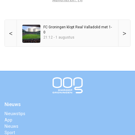
FC Groningen klopt Real Valladolid met 1-
<
>
0
21:12 - 1 augustus
Nieuws
Nieuwstips
App
Nieuws
Sport