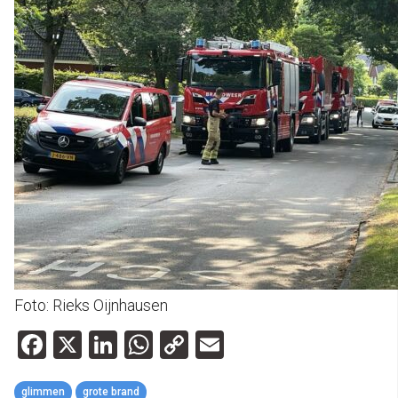
Foto: Rieks Oijnhausen
Facebook
X
LinkedIn
WhatsApp
Copy
Email
Link
glimmen
grote brand