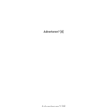
Adverteren? [4]
Adverteren? [9]