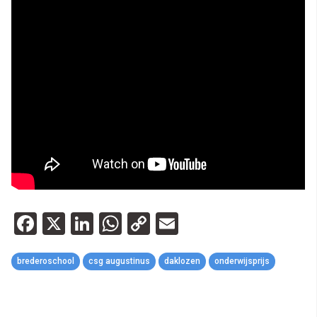
Facebook
X
LinkedIn
WhatsApp
Copy
Email
Link
brederoschool
csg augustinus
daklozen
onderwijsprijs