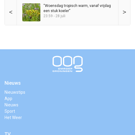
“Woensdag tropisch warm, vanaf vrijdag
<
>
een stuk koeler”
23:59 - 28 juli
Nieuws
Nieuwstips
App
Nieuws
Sport
Het Weer
TV