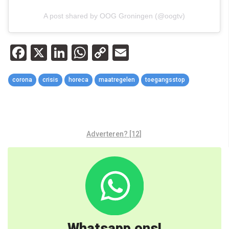
A post shared by OOG Groningen (@oogtv)
Facebook
X
LinkedIn
WhatsApp
Copy
Email
Link
corona
crisis
horeca
maatregelen
toegangsstop
Adverteren? [12]
Whatsapp ons!