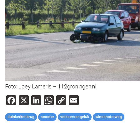
Foto: Joey Lameris – 112groningen.nl
Facebook
X
LinkedIn
WhatsApp
Copy
Email
Link
duinkerkenbrug
scooter
verkeersongeluk
winschoterweg