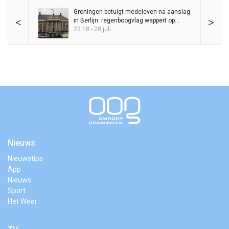
Groningen betuigt medeleven na aanslag
<
>
in Berlijn: regenboogvlag wappert op
Stadhuis
22:18 - 28 juli
Nieuws
Nieuwstips
App
Nieuws
Sport
Het Weer